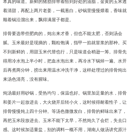
本真的味道。新鲜的猪肋排带着恰到好处的油脂，金黄的玉米透
着清甜，再配上两片老姜，一截葱白，砂锅里慢慢煨着，香味就
顺着锅沿溜出来，飘得满屋子都是。
排骨要选带些肥肉的，炖出来才香，但也不能太肥，否则汤会
腻。玉米最好是现摘的，颗粒饱满，指甲一掐就冒浆的那种。买
不到新鲜的，用甜玉米代替也行，只是味道会稍逊一筹。排骨先
得用冷水泡上半小时，把血水泡出来，再冷水下锅焯一遍。水开
后再煮两分钟，捞出来用温水冲洗干净，这样处理过的排骨炖出
来汤色清亮，没有腥味。
炖汤最好用砂锅，受热均匀，保温也好。锅里加足量的水，排骨
和姜片一起放进去，大火烧开后转小火，这时候得耐着性子，让
排骨慢慢炖上四十分钟。等汤色微微发白，排骨的鲜味出来了，
再把玉米段放进去。玉米不能下太早，不然炖久了会烂，失去口
感。这时候加适量盐，别的调料一概不用，湖南人做汤讲究原汁