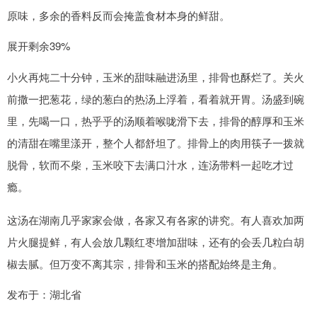
原味，多余的香料反而会掩盖食材本身的鲜甜。
展开剩余39%
小火再炖二十分钟，玉米的甜味融进汤里，排骨也酥烂了。关火
前撒一把葱花，绿的葱白的热汤上浮着，看着就开胃。汤盛到碗
里，先喝一口，热乎乎的汤顺着喉咙滑下去，排骨的醇厚和玉米
的清甜在嘴里漾开，整个人都舒坦了。排骨上的肉用筷子一拨就
脱骨，软而不柴，玉米咬下去满口汁水，连汤带料一起吃才过
瘾。
这汤在湖南几乎家家会做，各家又有各家的讲究。有人喜欢加两
片火腿提鲜，有人会放几颗红枣增加甜味，还有的会丢几粒白胡
椒去腻。但万变不离其宗，排骨和玉米的搭配始终是主角。
发布于：湖北省