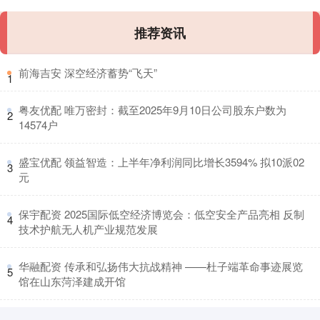
推荐资讯
​前海吉安 深空经济蓄势“飞天”
1
​粤友优配 唯万密封：截至2025年9月10日公司股东户数为
2
14574户
​盛宝优配 领益智造：上半年净利润同比增长3594% 拟10派02
3
元
​保宇配资 2025国际低空经济博览会：低空安全产品亮相 反制
4
技术护航无人机产业规范发展
​华融配资 传承和弘扬伟大抗战精神 ——杜子端革命事迹展览
5
馆在山东菏泽建成开馆