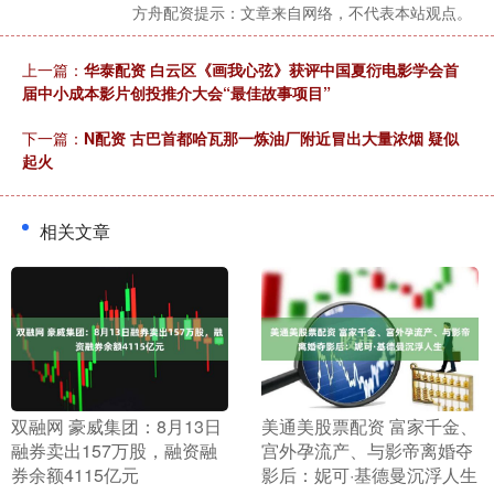
方舟配资提示：文章来自网络，不代表本站观点。
上一篇：
华泰配资 白云区《画我心弦》获评中国夏衍电影学会首
届中小成本影片创投推介大会“最佳故事项目”
下一篇：
N配资 古巴首都哈瓦那一炼油厂附近冒出大量浓烟 疑似
起火
相关文章
​双融网 豪威集团：8月13日
​美通美股票配资 富家千金、
融券卖出157万股，融资融
宫外孕流产、与影帝离婚夺
券余额4115亿元
影后：妮可·基德曼沉浮人生