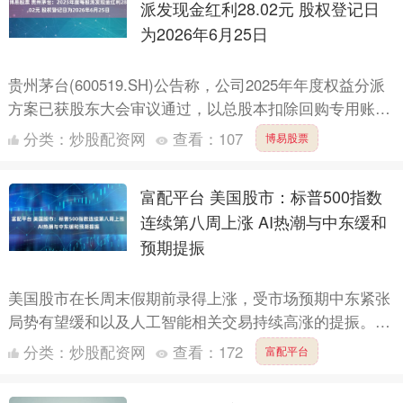
派发现金红利28.02元 股权登记日
为2026年6月25日
贵州茅台(600519.SH)公告称，公司2025年年度权益分派
方案已获股东大会审议通过，以总股本扣除回购专用账户
股份后的1,250,081,601股为基数，每....
分类：
炒股配资网
查看：
107
博易股票
富配平台 美国股市：标普500指数
连续第八周上涨 AI热潮与中东缓和
预期提振
美国股市在长周末假期前录得上涨，受市场预期中东紧张
局势有望缓和以及人工智能相关交易持续高涨的提振。
标普500指数收涨0.4%，连续第八周上涨，创2023年以
分类：
炒股配资网
查看：
172
富配平台
来....