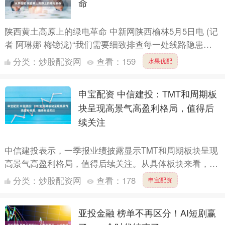
命
陕西黄土高原上的绿电革命 中新网陕西榆林5月5日电 (记
者 阿琳娜 梅镱泷)“我们需要细致排查每一处线路隐患、
每一个杆塔部件，半点都不能马虎。”黄土高原的清晨
分类：
炒股配资网
查看：
159
水果优配
还....
申宝配资 中信建投：TMT和周期板
块呈现高景气高盈利格局，值得后
续关注
中信建投表示，一季报业绩披露显示TMT和周期板块呈现
高景气高盈利格局，值得后续关注。从具体板块来看，算
力仍是一季报景气主线，且正由核心硬件存储芯片、光模
分类：
炒股配资网
查看：
178
申宝配资
块、PC....
亚投金融 榜单不再区分！AI短剧赢