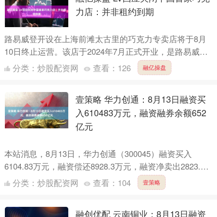
力店：并非租约到期
路易威登开设在上海前滩太古里的巧克力专卖店将于8月
10日终止运营。该店于2024年7月正式开业，是路易威登
在中国的第一家，同时也是唯一一家巧克力专门店。 为
分类：
炒股配资网
查看：
126
融亿操盘
此，....
壹策略 华力创通：8月13日融资买
入610483万元，融资融券余额652
亿元
本站消息，8月13日，华力创通（300045）融资买入
6104.83万元，融资偿还8928.3万元，融资净卖出2823.47
万元，融资余额6.5亿元，近20个交....
分类：
炒股配资网
查看：
104
壹策略
融创优配 云南铜业：8月13日融资