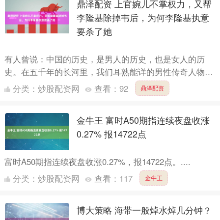
鼎泽配资 上官婉儿不掌权力，又帮
李隆基除掉韦后，为何李隆基执意
要杀了她
有人曾说：中国的历史，是男人的历史，也是女人的历
史。在五千年的长河里，我们耳熟能详的男性传奇人物数
不胜数，而女性中的传奇人物同样令人惊叹。其中，被誉
分类：
炒股配资网
查看：
92
鼎泽配资
为历史上第一....
金牛王 富时A50期指连续夜盘收涨
0.27% 报14722点
富时A50期指连续夜盘收涨0.27%，报14722点。....
分类：
炒股配资网
查看：
117
金牛王
博大策略 海带一般焯水焯几分钟？