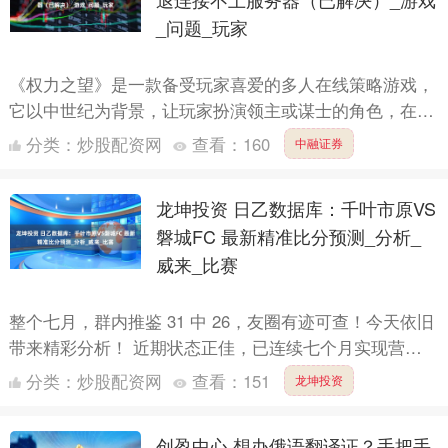
_问题_玩家
《权力之望》是一款备受玩家喜爱的多人在线策略游戏，
它以中世纪为背景，让玩家扮演领主或谋士的角色，在这
片虚拟大陆上建立自己的势力，通过智谋和战略征服敌
分类：
炒股配资网
查看：
160
中融证券
人。游戏不仅....
龙坤投资 日乙数据库：千叶市原VS
磐城FC 最新精准比分预测_分析_
威来_比赛
整个七月，群内推鉴 31 中 26，友圈有迹可查！今天依旧
带来精彩分析！ 近期状态正佳，已连续七个月实现营
利。不少新老朋友们都看过我的分析，现在将数据免费分
分类：
炒股配资网
查看：
151
龙坤投资
享供....
创盈中心 想办俄语翻译证？手把手