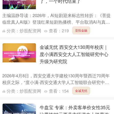
了，一个时代结束了
主编温静导读：2026年，AI短剧迎来标志性转折：《菩提
临世真人AI版》登顶红果短剧热播榜、平台取消AI与真人
品类区分，标志其彻底告别试验品身份，跻身主流赛
分类：
炒股配资网
查看：
219
亚投金融
道，....
金诚无忧 西安交大130周年校庆｜
度小满西安交大人工智能研究中心
升级为研究院
2026年4月8日，西安交通大学建校130周年暨西迁70周年
校庆之际，“度小满-西安交通大学人工智能联合研究中
心”正式升级为“度小满-西安交大人工智能联合研究院....
分类：
炒股配资网
查看：
154
金诚无忧
牛盘宝 专家：外卖客单价女性35元