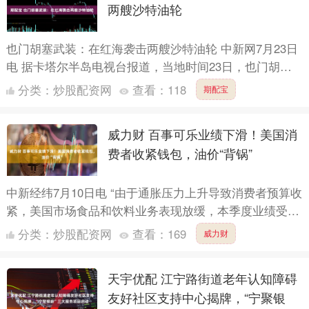
两艘沙特油轮
也门胡塞武装：在红海袭击两艘沙特油轮 中新网7月23日
电 据卡塔尔半岛电视台报道，当地时间23日，也门胡塞
武装表示，已在红海袭击两艘沙特油轮，并称这两艘油轮
分类：
炒股配资网
查看：
118
期配宝
违反....
威力财 百事可乐业绩下滑！美国消
费者收紧钱包，油价“背锅”
中新经纬7月10日电 “由于通胀压力上升导致消费者预算收
紧，美国市场食品和饮料业务表现放缓，本季度业绩受到
抑制。”百事公司首席执行官拉蒙·拉瓜尔塔周四表示。
分类：
炒股配资网
查看：
169
威力财
美....
天宇优配 江宁路街道老年认知障碍
友好社区支持中心揭牌，“宁聚银