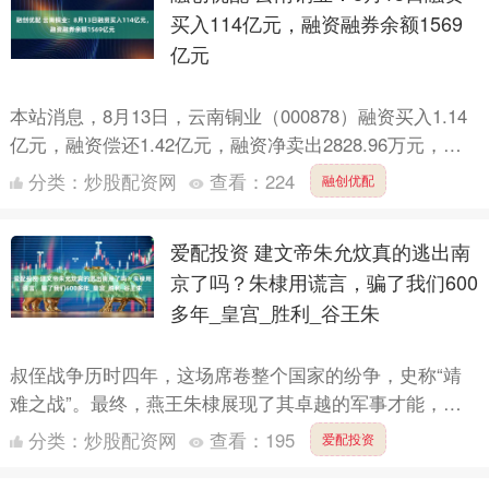
买入114亿元，融资融券余额1569
亿元
本站消息，8月13日，云南铜业（000878）融资买入1.14
亿元，融资偿还1.42亿元，融资净卖出2828.96万元，融
资余额15.61亿元。 融券方面，当日....
分类：
炒股配资网
查看：
224
融创优配
爱配投资 建文帝朱允炆真的逃出南
京了吗？朱棣用谎言，骗了我们600
多年_皇宫_胜利_谷王朱
叔侄战争历时四年，这场席卷整个国家的纷争，史称“靖
难之战”。最终，燕王朱棣展现了其卓越的军事才能，攻
克了南京城，实现了令人瞩目的胜利，并成功地将皇位从
分类：
炒股配资网
查看：
195
爱配投资
建文帝手中....