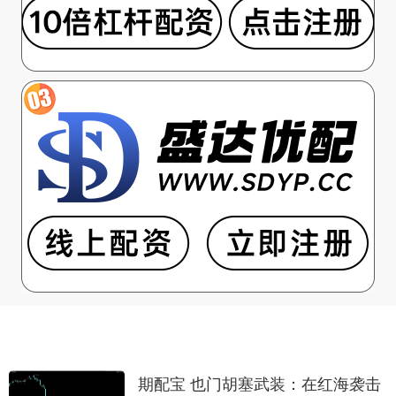
期配宝 也门胡塞武装：在红海袭击