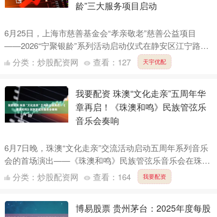
龄”三大服务项目启动
6月25日，上海市慈善基金会“孝亲敬老”慈善公益项目
——2026“宁聚银龄”系列活动启动仪式在静安区江宁路街
道举行。仪式上，江宁路街道老年认知障碍友好社区支持
分类：
炒股配资网
查看：
127
天宇优配
中....
我要配资 珠澳“文化走亲”五周年华
章再启！《珠澳和鸣》民族管弦乐
音乐会奏响
6月7日晚，珠澳“文化走亲”交流活动启动五周年系列音乐
会的首场演出——《珠澳和鸣》民族管弦乐音乐会在珠海
大剧院圆满上演。本场音乐会由澳门文化局、中共珠海市
分类：
炒股配资网
查看：
164
我要配资
委宣传....
博易股票 贵州茅台：2025年度每股