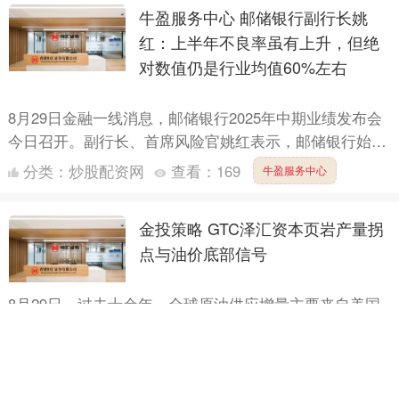
牛盈服务中心 邮储银行副行长姚
红：上半年不良率虽有上升，但绝
对数值仍是行业均值60%左右
8月29日金融一线消息，邮储银行2025年中期业绩发布会
今日召开。副行长、首席风险官姚红表示，邮储银行始终
坚持着审慎的风险偏好，今年上半年继续控增量、化存
分类：
炒股配资网
查看：
169
牛盈服务中心
量，严....
金投策略 GTC泽汇资本页岩产量拐
点与油价底部信号
8月29日，过去十余年，全球原油供应增量主要来自美国
页岩油生产商，但他们仍无法摆脱OPEC+，尤其是沙特
阿拉伯的决策影响。近期OPEC+加速解除减产，将超
分类：
炒股配资网
查看：
156
金投策略
200....