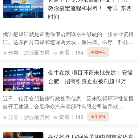
教你搞定流程和材料！_考试_东西_
时间
俄语翻译证就是证明你俄语翻译水平够硬的一张专业资格
证。这东西分口译和笔译两大块，像法律、医疗、科技这
些专业领域还有更细的分类。 那这证到底该去哪儿办
分类：
炒股配资网
查看：
184
创盈中心
呢？首先得想....
金牛在线 项目环评未批先建！安徽
合肥一招商引资企业被罚超14万
近日，信用合肥披露行政处罚信息，因未取得环评批复擅
自开工建设，合肥华众汽车零部件有限公司被罚款
14.7317万元，行政处罚决定书文号为皖合环﹝庐江﹞罚
分类：
炒股配资网
查看：
148
金牛在线
﹝2025....
融亿操盘 LV回应关闭中国首家巧克