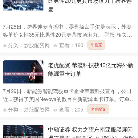
比男性20元更具市场潜力丨跨界连
麦
7月25日，跨界连麦直播中，零售操盘手贺曼表示，外卖
客单价女性35元比男性20元更具市场潜力。 举报 相关视
频 00'18'' 专家：0....
分类：
炒股配资网
查看：
160
牛盘宝
老虎配资 苇渡科技获43亿元海外新
能源重卡订单
7月29日，新能源智能驾驶重卡企业苇渡科技宣布，公司
近日获得了美国Nevoya的数百台新能源重卡订单。订单总
价值逾4.3亿元人民币，计划于2025年底开启首批交....
分类：
炒股配资网
查看：
205
老虎配资
中融证券 权力之望东南亚服黑屏闪
退连接不上服务器（已解决）_游戏