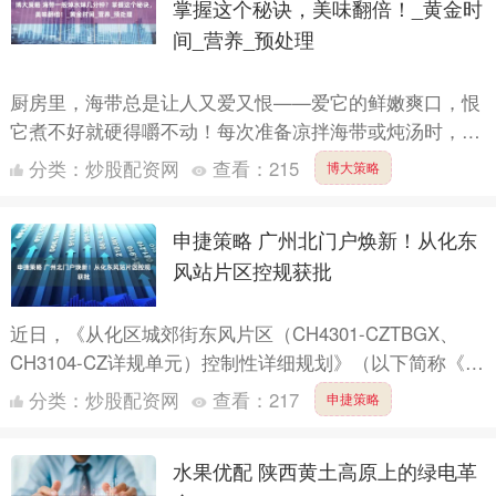
掌握这个秘诀，美味翻倍！_黄金时
间_营养_预处理
厨房里，海带总是让人又爱又恨——爱它的鲜嫩爽口，恨
它煮不好就硬得嚼不动！每次准备凉拌海带或炖汤时，你
是否也纠结过：“海带一般焯水焯几分钟？”别担心，今天
分类：
炒股配资网
查看：
215
博大策略
这篇科普....
申捷策略 广州北门户焕新！从化东
风站片区控规获批
近日，《从化区城郊街东风片区（CH4301-CZTBGX、
CH3104-CZ详规单元）控制性详细规划》（以下简称《规
划》）经第四届广州市规划委员会地区规划专业委....
分类：
炒股配资网
查看：
217
申捷策略
水果优配 陕西黄土高原上的绿电革