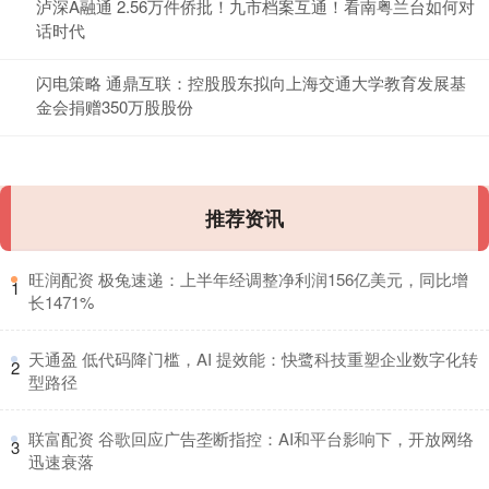
泸深A融通 2.56万件侨批！九市档案互通！看南粤兰台如何对
话时代
闪电策略 通鼎互联：控股股东拟向上海交通大学教育发展基
金会捐赠350万股股份
推荐资讯
​旺润配资 极兔速递：上半年经调整净利润156亿美元，同比增
1
长1471%
​天通盈 低代码降门槛，AI 提效能：快鹭科技重塑企业数字化转
2
型路径
​联富配资 谷歌回应广告垄断指控：AI和平台影响下，开放网络
3
迅速衰落