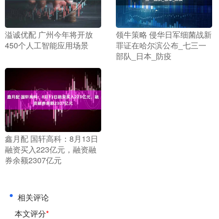
​溢诚优配 广州今年将开放
​领牛策略 侵华日军细菌战新
450个人工智能应用场景
罪证在哈尔滨公布_七三一
部队_日本_防疫
​鑫月配 国轩高科：8月13日
融资买入223亿元，融资融
券余额2307亿元
相关评论
本文评分
*