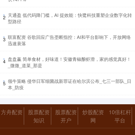
​天通盈 低代码降门槛，AI 提效能：快鹭科技重塑企业数字化转
2
型路径
​联富配资 谷歌回应广告垄断指控：AI和平台影响下，开放网络
3
迅速衰落
​盘盘赢 简单食材，好味道！安徽青椒酿虾滑，家的感觉真好！
4
_微微_道菜_那是
​领牛策略 侵华日军细菌战新罪证在哈尔滨公布_七三一部队_日
5
本_防疫
方舟配资
股票配资
股票配资
炒股配资
10倍杠杆
知识
开户
网
平台