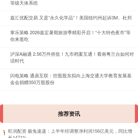
等级天体系统
嘉汇优配交易 又是“永久化学品”！美国纽约州起诉3M、杜邦
掌乐策略 2026嘉定暑期旅游季精彩开启！“十大特色夜市”等
你来逛吃
泸深A融通 2.56万件侨批！九市档案互通！看南粤兰台如何对
话时代
闪电策略 通鼎互联：控股股东拟向上海交通大学教育发展基
金会捐赠350万股股份
推荐资讯
​旺润配资 极兔速递：上半年经调整净利润156亿美元，同比增
1
长1471%