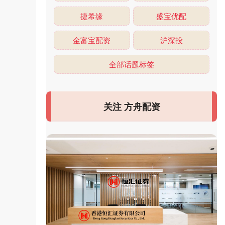
捷希缘
盛宝优配
金富宝配资
沪深投
全部话题标签
关注 方舟配资