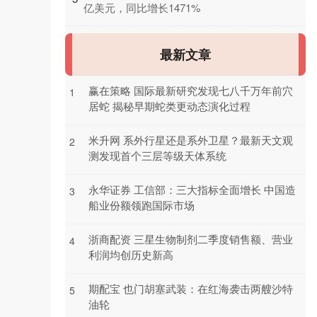
亿美元，同比增长1471%
最新文章
赢在策略 国际最新研究发现七八千万年前穴
1
居蛇 揭秘早期蛇类更动态演化过程
米升网 系外行星还是系外卫星？最新天文观
2
测发现首个三层等级天体系统
永华证券 工信部：三大指标全面增长 中国造
3
船业份额领跑国际市场
浙商配资 三星生物制剂二季度销售额、营业
4
利润均创历史新高
期配宝 也门胡塞武装：在红海袭击两艘沙特
5
油轮