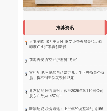
推荐资讯
​景逸策略 10万美元H-1B签证费叠加关税阴霾
1
印度卢比汇率再创新低
​前海吉安 深空经济蓄势“飞天”
2
​富裕配 哈里抱怨自己是弃儿，生下来就是个备
3
胎，得不到王位就毁掉威廉
​粤友优配 唯万密封：截至2025年9月10日公司
4
股东户数为14574户
​旺润配资 极兔速递：上半年经调整净利润156
5