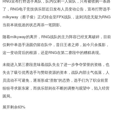
RNG宣布打野选手离队，队内仅剩一人留队，只有被收购一条路
了，RNG电子竞技俱乐部近日发布人员变动公告，宣布打野选手
milkyway（蔡子俊）正式转会至FPX战队，这则消息无疑为RNG
当前本就低迷的状态再添一笔阴影。
随着milkyway的离开，RNG战队的主力阵容已经支离破碎，目前
仅剩中单选手汤圆仍留在队中，昔日王者之师，如今只余孤影，
这一变动背后的根源，还是RNG在第二赛段中的糟糕表现。
未能进入第三赛段意味着战队失去了进一步争夺荣誉的资格，也
失去了吸引优秀选手与赞助资源的资本，战队内部士气低落，人
员流动不可避免，逐渐形成“溃散”的态势，选手们为了职业前景
纷纷寻求新东家，而俱乐部则在不断的调整与观望中，陷入经营
困局。
展开剩余63%