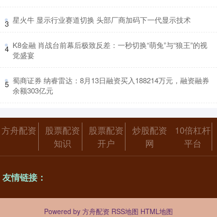
​星火牛 显示行业赛道切换 头部厂商加码下一代显示技术
3
​K8金融 肖战台前幕后极致反差：一秒切换“萌兔”与“狼王”的视
4
觉盛宴
​蜀商证券 纳睿雷达：8月13日融资买入188214万元，融资融券
5
余额303亿元
方舟配资
股票配资
股票配资
炒股配资
10倍杠杆
知识
开户
网
平台
友情链接：
Powered by
方舟配资
RSS地图
HTML地图