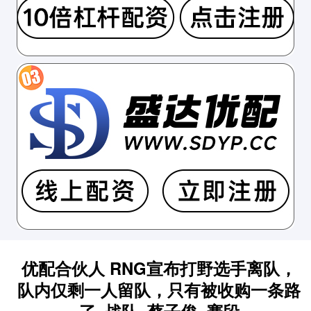
优配合伙人 RNG宣布打野选手离队，
队内仅剩一人留队，只有被收购一条路
了_战队_蔡子俊_赛段