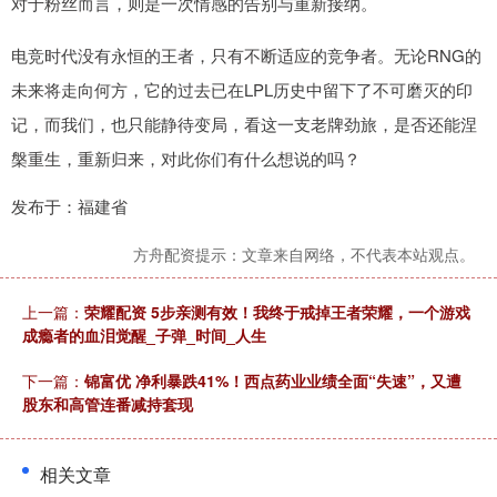
对于粉丝而言，则是一次情感的告别与重新接纳。
电竞时代没有永恒的王者，只有不断适应的竞争者。无论RNG的
未来将走向何方，它的过去已在LPL历史中留下了不可磨灭的印
记，而我们，也只能静待变局，看这一支老牌劲旅，是否还能涅
槃重生，重新归来，对此你们有什么想说的吗？
发布于：福建省
方舟配资提示：文章来自网络，不代表本站观点。
上一篇：
荣耀配资 5步亲测有效！我终于戒掉王者荣耀，一个游戏
成瘾者的血泪觉醒_子弹_时间_人生
下一篇：
锦富优 净利暴跌41%！西点药业业绩全面“失速”，又遭
股东和高管连番减持套现
相关文章