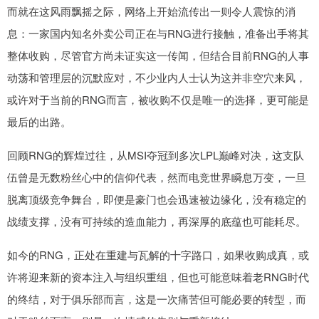
而就在这风雨飘摇之际，网络上开始流传出一则令人震惊的消
息：一家国内知名外卖公司正在与RNG进行接触，准备出手将其
整体收购，尽管官方尚未证实这一传闻，但结合目前RNG的人事
动荡和管理层的沉默应对，不少业内人士认为这并非空穴来风，
或许对于当前的RNG而言，被收购不仅是唯一的选择，更可能是
最后的出路。
回顾RNG的辉煌过往，从MSI夺冠到多次LPL巅峰对决，这支队
伍曾是无数粉丝心中的信仰代表，然而电竞世界瞬息万变，一旦
脱离顶级竞争舞台，即便是豪门也会迅速被边缘化，没有稳定的
战绩支撑，没有可持续的造血能力，再深厚的底蕴也可能耗尽。
如今的RNG，正处在重建与瓦解的十字路口，如果收购成真，或
许将迎来新的资本注入与组织重组，但也可能意味着老RNG时代
的终结，对于俱乐部而言，这是一次痛苦但可能必要的转型，而