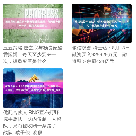
​五五策略 唐玄宗与杨贵妃酷
​诚信双盈 科士达：8月13日
爱握槊，每天至少要来一
融资买入925929万元，融
次，握槊究竟是什么
资融券余额424亿元
​优配合伙人 RNG宣布打野
选手离队，队内仅剩一人留
队，只有被收购一条路了_
战队_蔡子俊_赛段