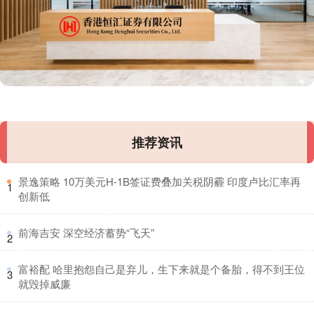
推荐资讯
​景逸策略 10万美元H-1B签证费叠加关税阴霾 印度卢比汇率再
1
创新低
​前海吉安 深空经济蓄势“飞天”
2
​富裕配 哈里抱怨自己是弃儿，生下来就是个备胎，得不到王位
3
就毁掉威廉