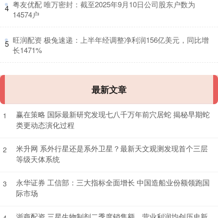
​粤友优配 唯万密封：截至2025年9月10日公司股东户数为
4
14574户
​旺润配资 极兔速递：上半年经调整净利润156亿美元，同比增
5
长1471%
最新文章
赢在策略 国际最新研究发现七八千万年前穴居蛇 揭秘早期蛇
1
类更动态演化过程
米升网 系外行星还是系外卫星？最新天文观测发现首个三层
2
等级天体系统
永华证券 工信部：三大指标全面增长 中国造船业份额领跑国
3
际市场
浙商配资 三星生物制剂二季度销售额、营业利润均创历史新
4