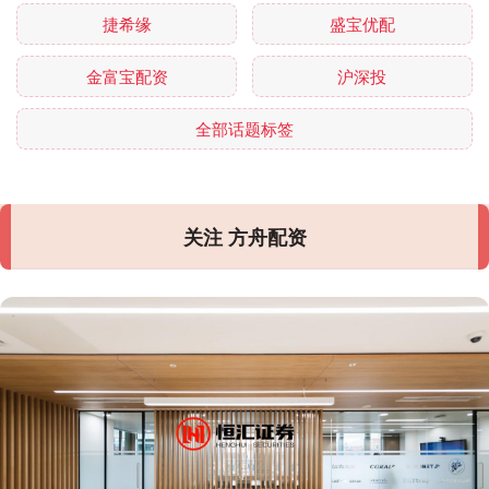
捷希缘
盛宝优配
金富宝配资
沪深投
全部话题标签
关注 方舟配资