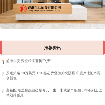
推荐资讯
​前海吉安 深空经济蓄势“飞天”
1
​景逸策略 10万美元H-1B签证费叠加关税阴霾 印度卢比汇率再
2
创新低
​富裕配 哈里抱怨自己是弃儿，生下来就是个备胎，得不到王位
3
就毁掉威廉