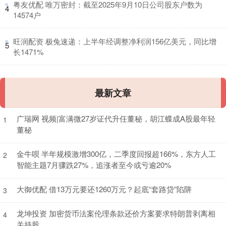
​粤友优配 唯万密封：截至2025年9月10日公司股东户数为
4
14574户
​旺润配资 极兔速递：上半年经调整净利润156亿美元，同比增
5
长1471%
最新文章
广瑞网 视频|富满微27岁证代升任董秘，胡江蝶成A股最年轻
1
董秘
金牛呗 半年规模激增300亿，二季度回报超166%，东方人工
2
智能主题7月骤跌27%，追涨者至今或亏逾20%
大御优配 借13万元要还1260万元？起底“套路贷”陷阱
3
龙坤投资 加密货币法案伦理条款还价方案要求特朗普剥离相
4
关持股