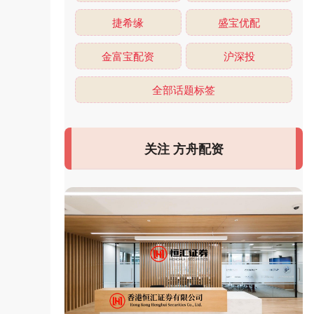
捷希缘
盛宝优配
金富宝配资
沪深投
全部话题标签
关注 方舟配资