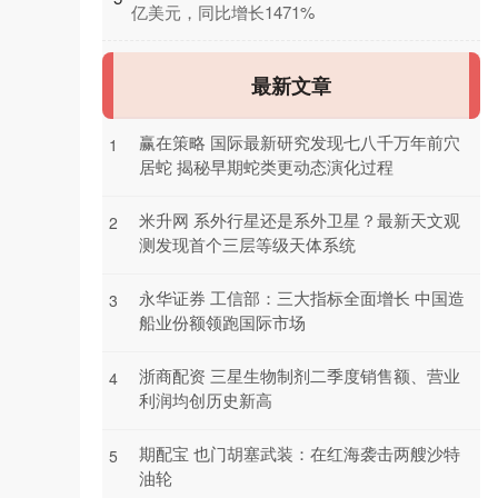
亿美元，同比增长1471%
最新文章
赢在策略 国际最新研究发现七八千万年前穴
1
居蛇 揭秘早期蛇类更动态演化过程
米升网 系外行星还是系外卫星？最新天文观
2
测发现首个三层等级天体系统
永华证券 工信部：三大指标全面增长 中国造
3
船业份额领跑国际市场
浙商配资 三星生物制剂二季度销售额、营业
4
利润均创历史新高
期配宝 也门胡塞武装：在红海袭击两艘沙特
5
油轮