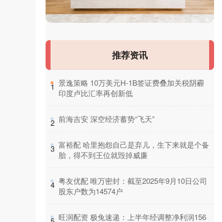
推荐资讯
​景逸策略 10万美元H-1B签证费叠加关税阴霾
1
印度卢比汇率再创新低
​前海吉安 深空经济蓄势“飞天”
2
​富裕配 哈里抱怨自己是弃儿，生下来就是个备
3
胎，得不到王位就毁掉威廉
​粤友优配 唯万密封：截至2025年9月10日公司
4
股东户数为14574户
​旺润配资 极兔速递：上半年经调整净利润156
5